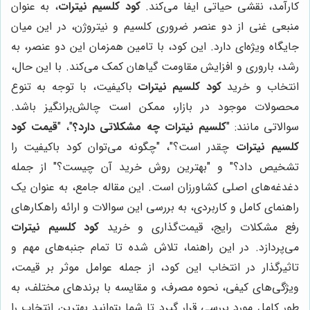
کارآمد، نقشی حیاتی ایفا می‌کند.
کود کلسیم نیترات
، به عنوان
منبعی غنی از دو عنصر ضروری کلسیم و نیتروژن، در این میان
جایگاه ویژه‌ای دارد. این کود، با تامین همزمان این دو عنصر، به
رشد، باروری و افزایش مقاومت گیاهان کمک می‌کند. با این حال،
انتخاب و خرید
کود کلسیم نیترات
باکیفیت، با توجه به تنوع
محصولات موجود در بازار، ممکن است چالش‌برانگیز باشد.
سوالاتی مانند: "
کلسیم نیترات چه مشکلاتی دارد؟
"، "
قیمت کود
کلسیم نیترات
چقدر است؟"، "چگونه می‌توان کود باکیفیت را
تشخیص داد؟" و "بهترین روش خرید آن چیست؟" از جمله
دغدغه‌های اصلی کشاورزان است. این مقاله جامع، به عنوان یک
راهنمای کامل و کاربردی، به بررسی این سوالات و ارائه راهکارهای
رفع مشکلات رایج، قیمت‌گذاری و خرید
کود کلسیم نیترات
می‌پردازد. در این راهنما، تلاش شده تا تمام جنبه‌های مهم و
تاثیرگذار در انتخاب این کود، از جمله عوامل موثر بر قیمت،
ویژگی‌های کیفی، نحوه مصرف، و مقایسه با برندهای مختلف، به
طور کامل مورد بررسی قرار گیرد تا شما بتوانید بهترین انتخاب را