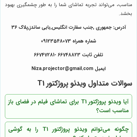
مناسب، می‌تواند تجربه تماشای شما را به طور چشمگیری بهبود
بخشد.
آدرس: جمهوری ,جنب سفارت انگلیس,بابی ساندز,پلاک 36
شماره همراه 09123548073
تلفن ثابت 66748823 -66747281
ایمیل Niza.projector@gmail.com
سوالات متداول ویدئو پروژکتور T1
آیا ویدئو پروژکتور T1 برای تماشای فیلم در فضای باز
مناسب است؟
چگونه می‌توانم ویدئو پروژکتور T1 را به گوشی