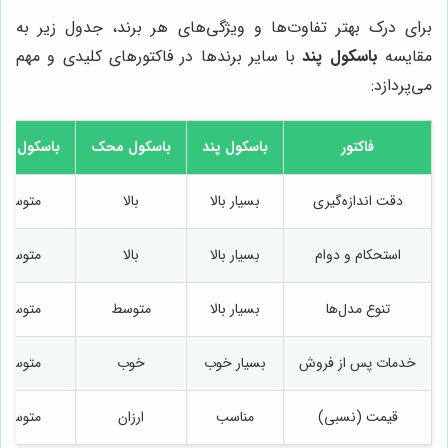
برای درک بهتر تفاوت‌ها و ویژگی‌های هر برند، جدول زیر به
مقایسه
باسکول پند
با سایر برندها در فاکتورهای کلیدی و مهم
می‌پردازد:
فاکتور
باسکول پند
باسکول محک
باسکول راد
دقت اندازه‌گیری
بسیار بالا
بالا
متوسط
استحکام و دوام
بسیار بالا
بالا
متوسط
تنوع مدل‌ها
بسیار بالا
متوسط
متوسط
خدمات پس از فروش
بسیار خوب
خوب
متوسط
قیمت (نسبی)
مناسب
ارزان
متوسط