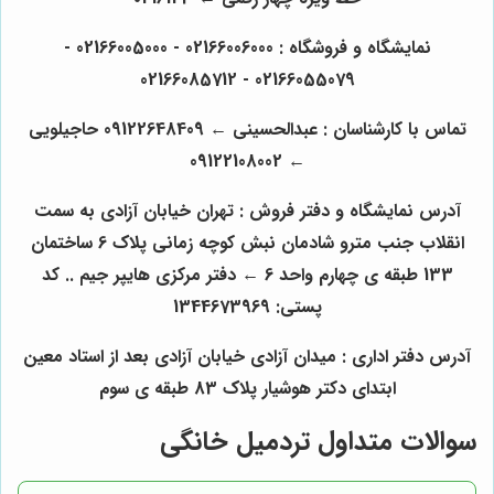
نمایشگاه و فروشگاه : 02166006000 - 02166005000 -
02166055079 - 02166085712
تماس با کارشناسان : عبدالحسینی ← 09122648409 حاجیلویی
← 09122108002
آدرس نمایشگاه و دفتر فروش : تهران خیابان آزادی به سمت
انقلاب جنب مترو شادمان نبش کوچه زمانی پلاک 6 ساختمان
133 طبقه ی چهارم واحد 6 ← دفتر مرکزی هایپر جیم .. کد
پستی: 1344673969
آدرس دفتر اداری : میدان آزادی خیابان آزادی بعد از استاد معین
ابتدای دکتر هوشیار پلاک 83 طبقه ی سوم
سوالات متداول تردمیل خانگی