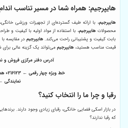
هایپرجیم
: همراه شما در مسیر تناسب اندام
هایپرجیم
، با ارائه طیف گسترده‌ای از تجهیزات ورزشی خانگی
محصولات
هایپرجیم
، با استفاده از مواد اولیه با کیفیت و ط
بابت کیفیت و پشتیبانی راحت می‌کند.
هایپرجیم
در مقایسه با 
قیمت مناسب هستید،
هایپرجیم
می‌تواند یک گزینه عالی برای ش
آدرس دفتر مرکزی فروش و نمایشگا
خط ویژه چهار رقمی ← 0216123 همراه ← 09123124701 تماس : 02166087260 - 02166087261 02166087814- 02166087815 - 02166087816
نمایندگی ← 166940107
رقبا و چرا ما را انتخاب کنید؟
در بازار اسکی فضایی خانگی، رقبای زیادی وجود دارند. برندهایی مانند NordicTrack، ProForm و Sole Fitness از جمله برندهای مطرح در این 
که رقبا ندارند؟