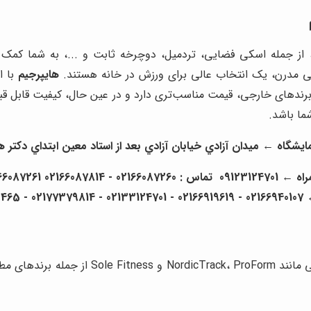
، از جمله اسکی فضایی، تردمیل، دوچرخه ثابت و ...، به شما کمک م
راحی مدرن، یک انتخاب عالی برای ورزش در خانه هستند.
هایپرجیم
با ا
برندهای خارجی، قیمت مناسب‌تری دارد و در عین حال، کیفیت قابل قبو
ما باشد.
ه ← ميدان آزادي خيابان آزادي بعد از استاد معين ابتداي دكتر هوشيار پلاك 
02
- 02166919619 - 02133124701 - 02177379814 - 02155833465
زمینه هستند. اما