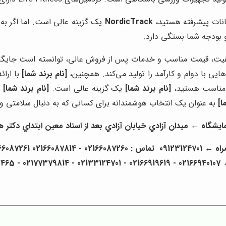
مکانات پیشرفته هستید،
NordicTrack
یک گزینه عالی است. اما اگر به
و بودجه شما بستگی دارد.
کیفیت، قیمت مناسب و خدمات پس از فروش عالی، توانسته است جایگاه وی
‌هایی با دوام و کارآمد را تولید می‌کند. همچنین،
[نام برند شما]
با ارا
ت مناسب هستید،
[نام برند شما]
یک گزینه عالی است.
[نام برند شما]
ه
ا]
به عنوان یک انتخاب هوشمندانه برای کسانی که به دنبال سلامتی و 
ه ← ميدان آزادي خيابان آزادي بعد از استاد معين ابتداي دكتر هوشيار پلاك 
02
- 02166919619 - 02133124701 - 02177379814 - 02155833465