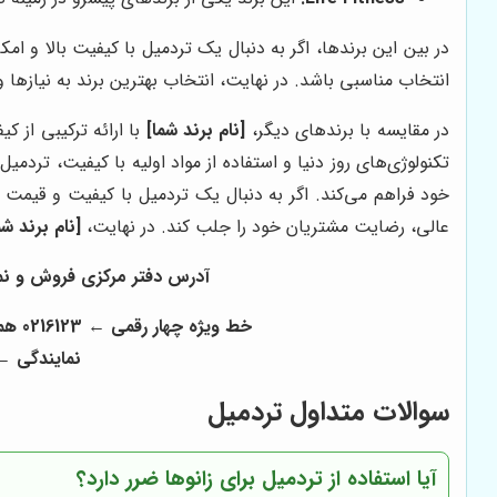
در بین این برندها، اگر به دنبال یک تردمیل با کیفیت بالا و ا
انتخاب مناسبی باشد. در نهایت، انتخاب بهترین برند به نیازها 
در مقایسه با برندهای دیگر،
[نام برند شما]
با ارائه ترکیبی از 
تکنولوژی‌های روز دنیا و استفاده از مواد اولیه با کیفیت، تردمیل
خود فراهم می‌کند. اگر به دنبال یک تردمیل با کیفیت و قیم
عالی، رضایت مشتریان خود را جلب کند. در نهایت،
[نام برند شم
آدرس دفتر مرکزی فروش و نمایشگا
خط ویژه چهار رقمی ← 0216123 همراه ← 09123124701 تماس : 02166087260 - 02166087261 02166087814- 02166087815 - 02166087816
نمایندگی ← 166940107
سوالات متداول تردمیل
آیا استفاده از تردمیل برای زانوها ضرر دارد؟