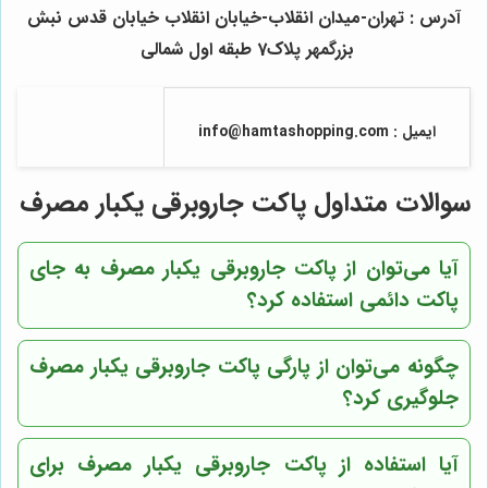
آدرس : تهران-میدان انقلاب-خیابان انقلاب خیابان قدس نبش
بزرگمهر پلاک7 طبقه اول شمالی
ایمیل : info@hamtashopping.com
تلفن تماس:66492545-021و 66492540-021
سوالات متداول پاکت جاروبرقی یکبار مصرف
فکس: 66405981-021
آیا می‌توان از پاکت جاروبرقی یکبار مصرف به جای
پاکت دائمی استفاده کرد؟
چگونه می‌توان از پارگی پاکت جاروبرقی یکبار مصرف
جلوگیری کرد؟
آیا استفاده از پاکت جاروبرقی یکبار مصرف برای