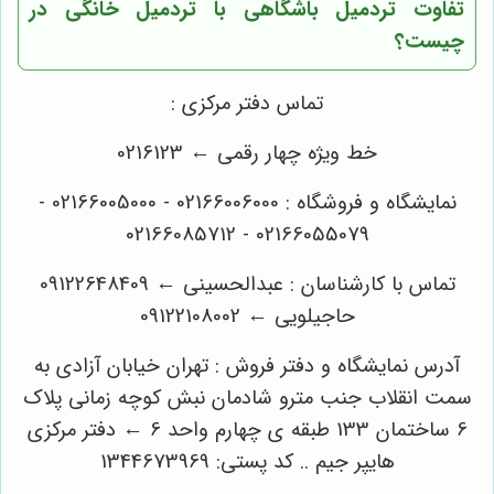
تفاوت تردمیل باشگاهی با تردمیل خانگی در
چیست؟
تماس دفتر مرکزی :
خط ویژه چهار رقمی ← 0216123
نمایشگاه و فروشگاه : 02166006000 - 02166005000 -
02166055079 - 02166085712
تماس با کارشناسان : عبدالحسینی ← 09122648409
حاجیلویی ← 09122108002
آدرس نمایشگاه و دفتر فروش : تهران خیابان آزادی به
سمت انقلاب جنب مترو شادمان نبش کوچه زمانی پلاک
6 ساختمان 133 طبقه ی چهارم واحد 6 ← دفتر مرکزی
هایپر جیم .. کد پستی: 1344673969