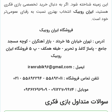
این زمینه شناخته شود. اگر به دنبال خرید تخصصی بازی فکری
هستید،
ایران روبیک
انتخاب بهتری نسبت به رقبای عمومی‌تر
خود است.
فروشگاه ایران روبیک
آدرس : تهران خیابان 15 خرداد - بازار آهنگران - کوچه مسجد
جامع - پاساژ کاغذ و تحریر - طبقه همکف - پ 5 فروشگاه ایران
روبیک
ایمیل : iranrubik96@gmail.com
تلفن تماس فروشگاه : 55892011 - 55892294 - 021
موبایل : 09122709974 - 09362696909
سوالات متداول بازی فکری