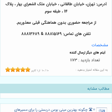
آدرس: تهران، خیابان طالقانی ، خیابان ملک الشعرای بهار ، پلاک
14 ، طبقه سوم
از مراجعه حضوری بدون هماهنگی قبلی معذوریم.
تلفن های تماس: 88815169 & 88813689
مشخصات
تعداد بازدید : 1173
به این مقاله امتیاز بدهید :
10
/
10
از
1
کاربر
مطالب مشابه
⭐️🛣️ چگونه بهترین مینی بوس دربستی را برای مسیرهای