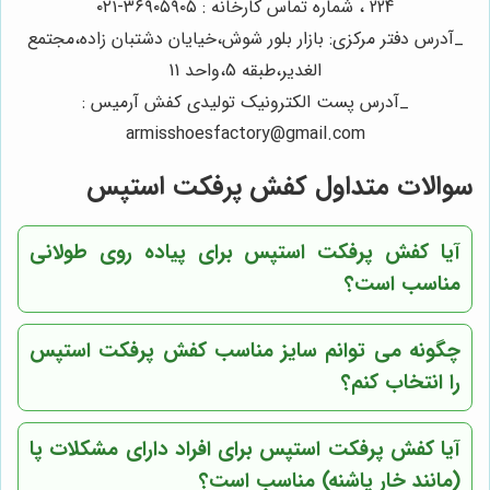
224 ، شماره تماس کارخانه : ۳۶۹۰۵۹۰۵-۰۲۱
_آدرس دفتر مرکزی: بازار بلور شوش،خیایان دشتبان زاده،مجتمع
الغدیر،طبقه 5،واحد 11
_آدرس پست الکترونیک تولیدی کفش آرمیس :
armisshoesfactory@gmail.com
سوالات متداول کفش پرفکت استپس
آیا کفش پرفکت استپس برای پیاده روی طولانی
مناسب است؟
چگونه می توانم سایز مناسب کفش پرفکت استپس
را انتخاب کنم؟
آیا کفش پرفکت استپس برای افراد دارای مشکلات پا
(مانند خار پاشنه) مناسب است؟