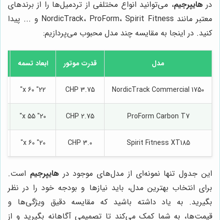
در
هایپرجیم
، می‌توانید انواع مختلفی از تردمیل‌ها را از برندهای
معتبر مانند NordicTrack، ProForm، Spirit Fitness و ... پیدا
کنید. در اینجا به مقایسه چند مدل محبوب می‌پردازیم:
مدل
قدرت موتور
ابعاد تسمه
ح
22" x 60"
3.75 CHP
NordicTrack Commercial 1750
20" x 55"
2.75 CHP
ProForm Carbon T7
20" x 60"
3.0 CHP
Spirit Fitness XT185
این جدول تنها نمونه‌ای از مدل‌های موجود در
هایپرجیم
است.
برای انتخاب بهترین مدل، باید نیازها و بودجه خود را در نظر
بگیرید. به یاد داشته باشید که مقایسه دقیق ویژگی‌ها و
قیمت‌ها، به شما کمک می‌کند تا تصمیمی آگاهانه بگیرید و از