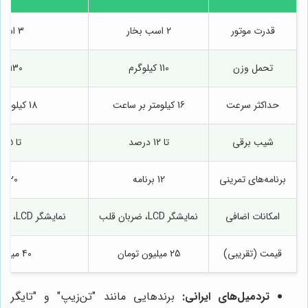
قدرت موتور
2 اسب بخار
3 اسب بخار
تحمل وزن
110 کیلوگرم
130 کیلوگرم
حداکثر سرعت
16 کیلومتر بر ساعت
18 کیلومتر بر ساعت
شیب برقی
تا 12 درصد
تا 15 درصد
برنامه‌های تمرینی
12 برنامه
20 برنامه
امکانات اضافی
نمایشگر LCD، ضربان قلب
نمایشگر LCD، ضربان قلب، بلوتوث
قیمت (تقریبی)
25 میلیون تومان
40 میلیون تومان
تردمیل‌های ایرانی:
برندهایی مانند "تن‌زیپ" و "تایگر