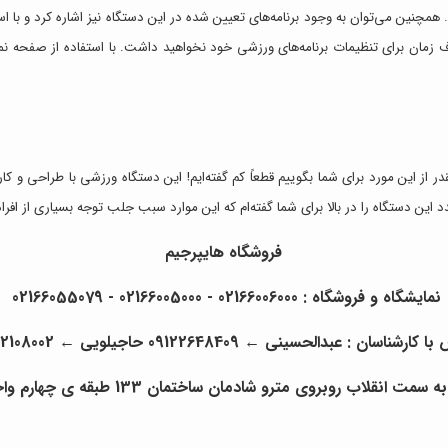
ن می‌توان به وجود برنامه‌های تعیین شده در این دستگاه نیز اشاره کرد و با استفاده
 زمان برای تنظیمات برنامه‌های ورزشی خود نخواهید داشت. با استفاده از صفحه ن
ر از این مورد برای شما بگوییم قطعاً کم گفته‌ایم! این دستگاه ورزشی با طراحی و کا
دد این دستگاه را در بالا برای شما گفته‌ام که این موارد سبب جلب توجه بسیاری از افر
فروشگاه
هایپرجیم
نمایشگاه و فروشگاه : 02166006000 - 02166005000 - 02166055079
با کارشناسان : عبدالحسینی
←
09122648409 حاجیلویی
←
22108002
 روبروی مترو شادمان ساختمان 133 طبقه ی چهارم واحد 6- دفتر مرکزی هایپرجیم