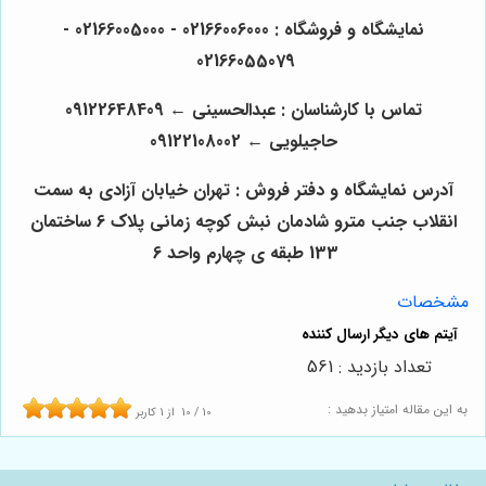
نمایشگاه و فروشگاه : 02166006000 - 02166005000 -
02166055079
تماس با کارشناسان : عبدالحسینی
←
09122648409
حاجیلویی
←
09122108002
آدرس نمایشگاه و دفتر فروش : تهران خیابان آزادی به سمت
انقلاب جنب مترو شادمان نبش کوچه زمانی پلاک 6 ساختمان
133 طبقه ی چهارم واحد 6
مشخصات
تعداد بازدید : 561
به این مقاله امتیاز بدهید :
10
/
10
از
1
کاربر