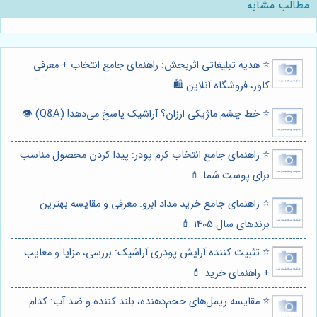
مطالب مشابه
⭐️ هدیه تبلیغاتی اثربخش: راهنمای جامع انتخاب + معرفی
کاور، فروشگاه آنلاین 🛍️
⭐️ خط چشم ماژیکی ارزان؟ آراشیک پاسخ می‌دهد! (Q&A) 👁️
⭐️ راهنمای جامع انتخاب کرم پودر: پیدا کردن محصول مناسب
برای پوست شما 💄
⭐️ راهنمای جامع خرید مداد ابرو: معرفی و مقایسه بهترین
برندهای سال 1405 💄
⭐️ تثبیت کننده آرایش پودری آراشیک: بررسی، مزایا و معایب
+ راهنمای خرید 💄
⭐️ مقایسه ریمل‌های حجم‌دهنده، بلند کننده و ضد آب: کدام