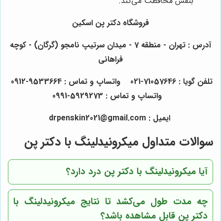
بنفش محافظت می‌کند.
فروشگاه دکتر پن اسکین
آدرس : تهران - منطقه 7 - میدان سرتیپ نامجو (گرگان) - کوچه
فراهانی
تلفن گویا : 71057646-021 واتساپ و تماس : 9533664-0912
واتساپ و تماس : 5929273-0991
ایمیل : drpenskin2021@gmail.com
سوالات متداول میکرونیدلینگ با دکتر پن
آیا میکرونیدلینگ با دکتر پن درد دارد؟
چه مدت طول می‌کشد تا نتایج میکرونیدلینگ با
دکتر پن قابل مشاهده باشد؟