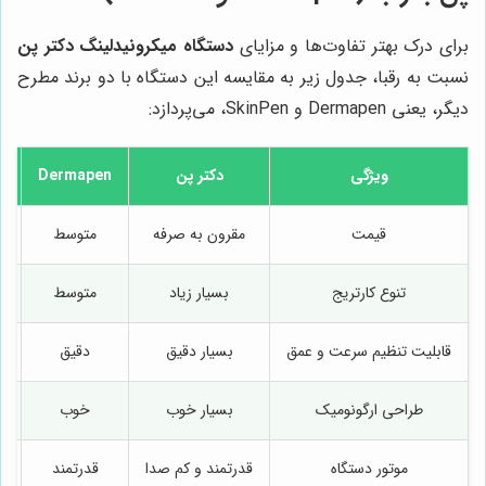
برای درک بهتر تفاوت‌ها و مزایای
دستگاه میکرونیدلینگ دکتر پن
نسبت به رقبا، جدول زیر به مقایسه این دستگاه با دو برند مطرح
دیگر، یعنی Dermapen و SkinPen، می‌پردازد:
ویژگی
دکتر پن
Dermapen
n
قیمت
مقرون به صرفه
متوسط
تنوع کارتریج
بسیار زیاد
متوسط
قابلیت تنظیم سرعت و عمق
بسیار دقیق
دقیق
طراحی ارگونومیک
بسیار خوب
خوب
موتور دستگاه
قدرتمند و کم صدا
قدرتمند