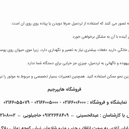
ه تصور می کنند که استفاده از تردمیل صرفا دویدن یا پیاده روی روی ان است.
 آینده با آن به مشکل برخواهی خورد.
ان خانگی دارید دفعات بیشتری نیاز به تعمیر و نگهداری دارد، زیرا موی حیوان روی پ
یهوده و ناگهانی به تردمیل، چیزی جز خرابی برای دستگاه شما ندارد.
رین نحو ممکن استفاده کنید. همچنین تعمیرات بسیار تخصصی و مربوط به موتور را نیز
فروشگاه هایپرجیم
نمایشگاه و فروشگاه : 02166006000 - 02166005000 - 02166055079
با کارشناسان : عبدالحسینی
←
09122648409 حاجیلویی
←
22108002
ه سمت انقلاب جنب مترو شادمان نبش کوچه زمانی پلاک 6 ساختمان 133 طبقه ی چهارم واحد 