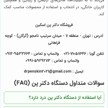
می‌کند تا به کلینیک‌ها، سالن‌های آرایشی و زیبایی و همچنین
کاربران خانگی، در انتخاب و استفاده از محصولات مناسب کمک
کند.
فروشگاه دکتر پن اسکین
آدرس : تهران - منطقه 7 - میدان سرتیپ نامجو (گرگان) - کوچه
فراهانی
تلفن گویا : 71057646-021 واتساپ و تماس : 9533664-0912
واتساپ و تماس : 5929273-0991
ایمیل : drpenskin2021@gmail.com
سوالات متداول دستگاه دکتر پن (FAQ)
آیا استفاده از دستگاه دکتر پن درد دارد؟