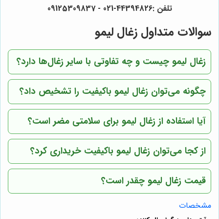
تلفن :44394826-021 - 09125309837
سوالات متداول زغال لیمو
زغال لیمو چیست و چه تفاوتی با سایر زغال‌ها دارد؟
چگونه می‌توان زغال لیمو باکیفیت را تشخیص داد؟
آیا استفاده از زغال لیمو برای سلامتی مضر است؟
از کجا می‌توان زغال لیمو باکیفیت خریداری کرد؟
قیمت زغال لیمو چقدر است؟
مشخصات