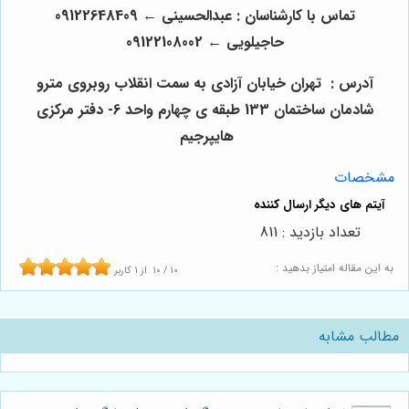
تماس با کارشناسان : عبدالحسینی
←
09122648409
حاجیلویی
←
09122108002
آدرس :
تهران خیابان آزادی به سمت انقلاب روبروی مترو
شادمان ساختمان 133 طبقه ی چهارم واحد 6- دفتر مرکزی
هایپرجیم
مشخصات
تعداد بازدید : 811
به این مقاله امتیاز بدهید :
10
/
10
از
1
کاربر
مطالب مشابه