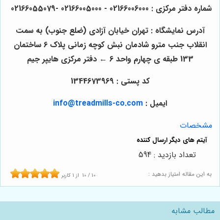
شماره دفتر مرکزی : 02166006000 - 02166005000 -02166055079
آدرس نمایشگاه : تهران خیابان آزادی (ضلع جنوب) به سمت
انقلاب جنب مترو شادمان نبش کوچه زمانی پلاک 6 ساختمان
133 طبقه ی چهارم واحد 6 ← دفتر مرکزی هایپر جیم
کد پستی : 1344673969
ایمیل :
info@treadmills-co.com
مشخصات
تعداد بازدید : 594
به این مقاله امتیاز بدهید :
10
/
10
از
1
کاربر
مطالب مشابه