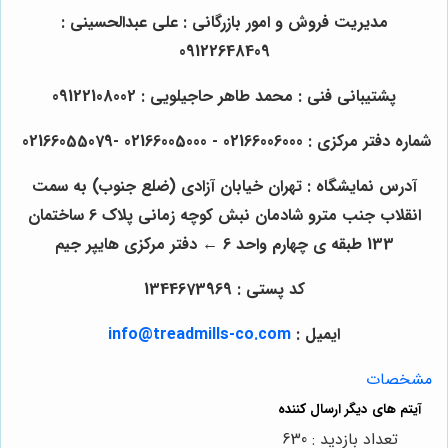
مدیریت فروش و امور بازرگانی : علی عبدالحسینی :
09122648409
پشتیبانی فنی : محمد طاهر حاجیلویی : 09122108002
شماره دفتر مرکزی : 02166006000 - 02166005000 -02166055079
آدرس نمایشگاه : تهران خیابان آزادی (ضلع جنوب) به سمت
انقلاب جنب مترو شادمان نبش کوچه زمانی پلاک 6 ساختمان
133 طبقه ی چهارم واحد 6 ← دفتر مرکزی هایپر جیم
کد پستی : 1344673969
ایمیل :
info@treadmills-co.com
مشخصات
تعداد بازدید : 630