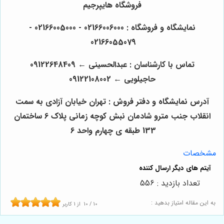
فروشگاه هایپرجیم
نمایشگاه و فروشگاه : 02166006000 - 02166005000 -
02166055079
تماس با کارشناسان : عبدالحسینی
←
09122648409
حاجیلویی
←
09122108002
آدرس نمایشگاه و دفتر فروش : تهران خیابان آزادی به سمت
انقلاب جنب مترو شادمان نبش کوچه زمانی پلاک 6 ساختمان
133 طبقه ی چهارم واحد 6
مشخصات
تعداد بازدید : 556
به این مقاله امتیاز بدهید :
10
/
10
از
1
کاربر