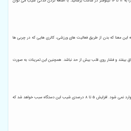
بهتر است که نحوه دویدن یکنواخت نباشد. شاید بهتر باشد که تغییراتی در آن ایجاد شود. خود را به سرعت 8 کیلومتر در ساعت محدود نکنید؛ سعی کنید سرعت را به 12 تا 16 کیلومتر در ساعت برسانید. با اضافه کردن اندکی شیب می توان
 این معنا که بدن از طریق فعالیت های ورزشی، کالری هایی که در چربی ها
فاق بیفتد و فشار روی قلب بیش از حد نباشد. همچنین این تمرینات به صورت
سعی کنید با شیب روی این دستگاه ورزشی بدوید. در هنگام دویدن در باشگاه با شیب نیازی به دویدن تا آخرین نفس نیست زیرا در این حالت روی زانوها فشاری وارد نمی شود. افزایش 5 تا 8 درصدی شیب این دستگاه سبب خواهد شد که