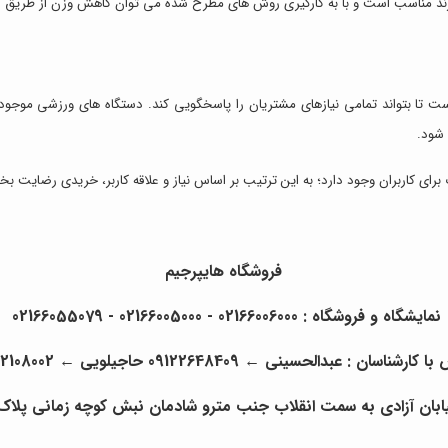
رند مناسب است و با به کارگیری روش های مطرح شده می توان کاهش وزن از طریق این
ست تا بتواند تمامی نیازهای مشتریان را پاسخگویی کند. دستگاه های ورزشی موجود
 شود.
ای کاربران وجود دارد؛ به این ترتیب بر اساس نیاز و علاقه کاربر، خریدی رضایت 
فروشگاه هایپرجیم
نمایشگاه و فروشگاه : 02166006000 - 02166005000 - 02166055079
با کارشناسان : عبدالحسینی
←
09122648409 حاجیلویی
←
22108002
ه سمت انقلاب جنب مترو شادمان نبش کوچه زمانی پلاک 6 ساختمان 133 طبقه ی چهارم واحد 