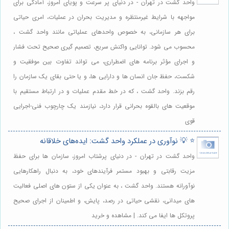
واحد گشت در تهران - در دنیای پر سرعت و پویای امروز، آمادگی برای
مواجهه با شرایط غیرمنتظره و مدیریت بحران در عملیات، امری حیاتی
برای هر سازمانی، به خصوص واحدهای عملیاتی مانند واحد گشت ،
محسوب می شود. توانایی واکنش سریع، تصمیم گیری صحیح تحت فشار
و اجرای مؤثر برنامه های اضطراری، می تواند تفاوت بین موفقیت و
شکست، حفظ جان انسان ها و دارایی ها، و یا حتی بقای یک سازمان را
رقم بزند. واحد گشت ، که در خط مقدم عملیات و در ارتباط مستقیم با
موقعیت های بالقوه بحرانی قرار دارد، نیازمند یک چارچوب فنی-اجرایی
قوی
⭐️ 💡 نوآوری در عملکرد واحد گشت: ایده‌های خلاقانه
واحد گشت در تهران - در دنیای پرشتاب امروز، سازمان ها برای حفظ
مزیت رقابتی و بهبود مستمر فرآیندهای خود، به دنبال راهکارهایی
نوآورانه هستند. واحد گشت ، به عنوان یکی از ستون های اصلی فعالیت
های میدانی، نقشی حیاتی در رصد، پایش، و اطمینان از اجرای صحیح
پروتکل ها ایفا می کند. | مشاهده و خرید