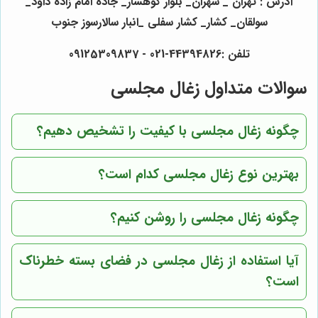
آدرس : تهران _ شهران_ بلوار کوهسار_ جاده امام زاده داود_
سولقان_ کشار_ کشار سفلی _انبار سالارسوز جنوب
تلفن :44394826-021 - 09125309837
سوالات متداول زغال مجلسی
چگونه زغال مجلسی با کیفیت را تشخیص دهیم؟
بهترین نوع زغال مجلسی کدام است؟
چگونه زغال مجلسی را روشن کنیم؟
آیا استفاده از زغال مجلسی در فضای بسته خطرناک
است؟