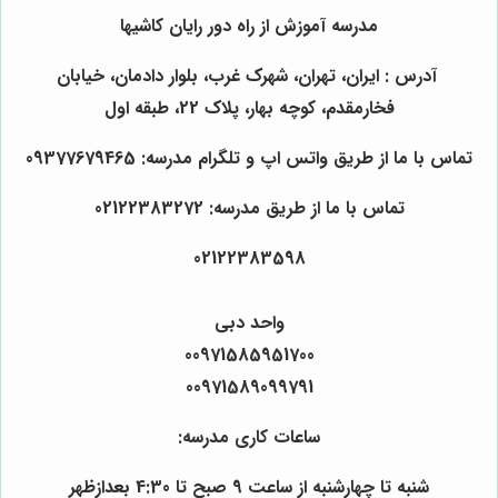
مدرسه آموزش از راه دور رایان کاشیها
آدرس : ایران، تهران، شهرک غرب، بلوار دادمان، خیابان
فخارمقدم، کوچه بهار، پلاک 22، طبقه اول
تماس با ما از طریق واتس اپ و تلگرام مدرسه: 09377679465
تماس با ما از طریق مدرسه: 02122383272
02122383598
واحد دبی
00971585951700
00971589099791
ساعات کاری مدرسه:
شنبه تا چهارشنبه از ساعت 9 صبح تا 4:30 بعدازظهر