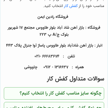
مناسب خود را از
کفش کار
انتخاب کنید.
فروشگاه رادین ایمن
فروشگاه : بازار آهن شاد آباد بلوار طاووس مجتمع 17 شهریور
بلوک ج/A پ 223
انبار : بازار آهن شادآباد بلوار طاووس پاساژ آوا جنرال پلاک 443
تلفن : 66683674 -021
همراه : 1316637 - 0912 چاووشی
سوالات متداول کفش کار
چگونه سایز مناسب کفش کار را انتخاب کنیم؟
چه نوع کفش کاری برای محیط‌های لغزنده مناسب