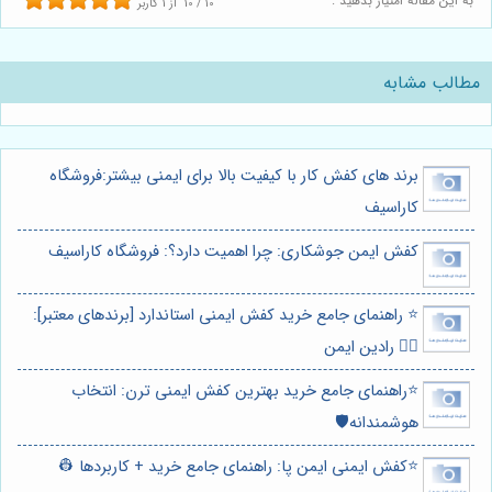
به این مقاله امتیاز بدهید :
10
/
10
از
1
کاربر
مطالب مشابه
برند های کفش کار با کیفیت بالا برای ایمنی بیشتر:فروشگاه
کاراسیف
کفش ایمن جوشکاری: چرا اهمیت دارد؟: فروشگاه کاراسیف
⭐️ راهنمای جامع خرید کفش ایمنی استاندارد [برندهای معتبر]:
👷‍♂️ رادین ایمن
⭐️راهنمای جامع خرید بهترین کفش ایمنی ترن: انتخاب
هوشمندانه🛡️
⭐️کفش ایمنی ایمن پا: راهنمای جامع خرید + کاربردها 👷