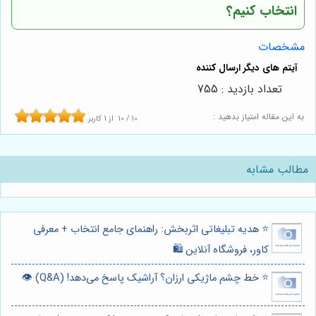
انتخاب کنیم؟
مشخصات
تعداد بازدید : 755
به این مقاله امتیاز بدهید :
10
/
10
از
1
کاربر
مطالب مشابه
⭐️ هدیه تبلیغاتی اثربخش: راهنمای جامع انتخاب + معرفی
کاور، فروشگاه آنلاین 🛍️
⭐️ خط چشم ماژیکی ارزان؟ آراشیک پاسخ می‌دهد! (Q&A) 👁️