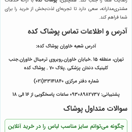
رضایت شما را جلب کند. همچنین،
پوشاک کده
با ارائه خدمات
مشتری‌مدارانه، سعی دارد تا تجربه‌ای لذت‌بخش از خرید را برای
شما فراهم کند.
آدرس و اطلاعات تماس
پوشاک کده
آدرس شعبه خاوران پوشاک کده:
تهران، منطقه 15 .خیابان خاوران.روبروی ترمینال خاوران.جنب
کلینیک دندان پزشکی .پلاک 70 . پوشاک کده
شماره دفتر مرکزی 33141840(021)
پشتیبانی: 09308982737 ساعات پاسخگویی از 16 الی 18
سوالات متداول پوشاک
چگونه می‌توانم سایز مناسب لباس را در خرید آنلاین