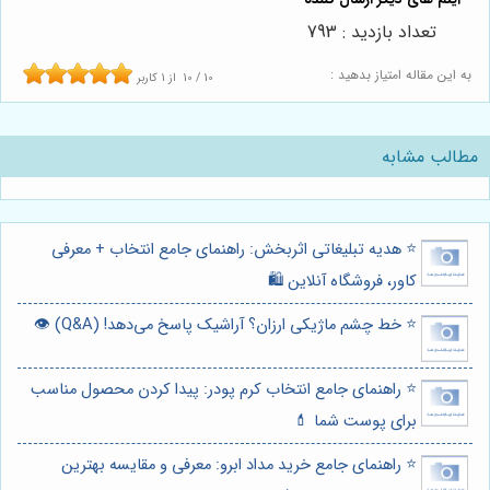
تعداد بازدید : 793
به این مقاله امتیاز بدهید :
10
/
10
از
1
کاربر
مطالب مشابه
⭐️ هدیه تبلیغاتی اثربخش: راهنمای جامع انتخاب + معرفی
کاور، فروشگاه آنلاین 🛍️
⭐️ خط چشم ماژیکی ارزان؟ آراشیک پاسخ می‌دهد! (Q&A) 👁️
⭐️ راهنمای جامع انتخاب کرم پودر: پیدا کردن محصول مناسب
برای پوست شما 💄
⭐️ راهنمای جامع خرید مداد ابرو: معرفی و مقایسه بهترین