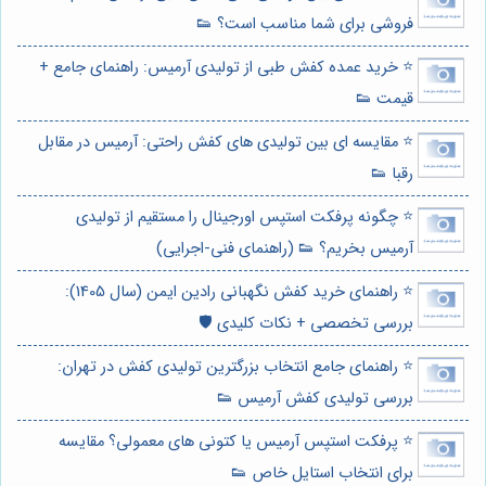
فروشی برای شما مناسب است؟ 👟
⭐️ خرید عمده کفش طبی از تولیدی آرمیس: راهنمای جامع +
قیمت 👟
⭐️ مقایسه ای بین تولیدی های کفش راحتی: آرمیس در مقابل
رقبا 👟
⭐️ چگونه پرفکت استپس اورجینال را مستقیم از تولیدی
آرمیس بخریم؟ 👟 (راهنمای فنی-اجرایی)
⭐️ راهنمای خرید کفش نگهبانی رادین ایمن (سال 1405):
بررسی تخصصی + نکات کلیدی 🛡️
⭐️ راهنمای جامع انتخاب بزرگترین تولیدی کفش در تهران:
بررسی تولیدی کفش آرمیس 👟
⭐️ پرفکت استپس آرمیس یا کتونی های معمولی؟ مقایسه
برای انتخاب استایل خاص 👟