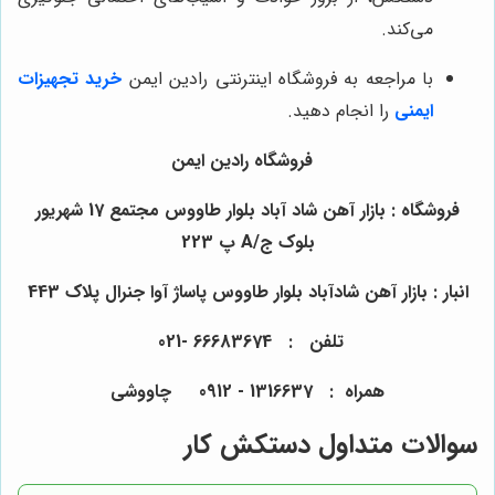
می‌کند.
با مراجعه به فروشگاه اینترنتی رادین ایمن
خرید تجهیزات
ایمنی
را انجام دهید.
فروشگاه رادین ایمن
فروشگاه : بازار آهن شاد آباد بلوار طاووس مجتمع 17 شهریور
بلوک ج/A پ 223
انبار : بازار آهن شادآباد بلوار طاووس پاساژ آوا جنرال پلاک 443
تلفن : 66683674 -021
همراه : 1316637 - 0912 چاووشی
سوالات متداول دستکش کار