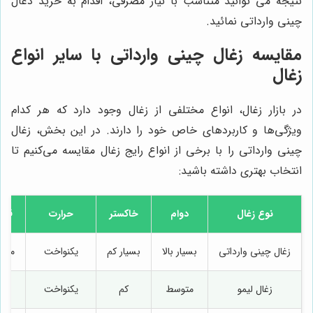
نتیجه می توانید متناسب با نیاز مصرفی، اقدام به خرید ذغال
چینی وارداتی نمائید.
مقایسه زغال چینی وارداتی با سایر انواع
زغال
در بازار زغال، انواع مختلفی از زغال وجود دارد که هر کدام
ویژگی‌ها و کاربردهای خاص خود را دارند. در این بخش، زغال
چینی وارداتی را با برخی از انواع رایج زغال مقایسه می‌کنیم تا
انتخاب بهتری داشته باشید:
نوع زغال
دوام
خاکستر
حرارت
قیم
زغال چینی وارداتی
بسیار بالا
بسیار کم
یکنواخت
متو
زغال لیمو
متوسط
کم
یکنواخت
بال