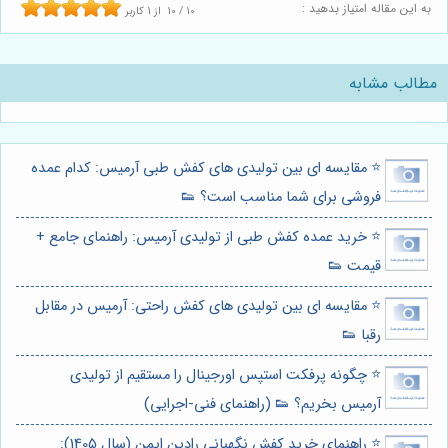
به این مقاله امتیاز بدهید :
10
/
10
از
1
کاربر
مطالب مشابه
⭐️ مقایسه ای بین تولیدی های کفش طبی آرمیس: کدام عمده
فروشی برای شما مناسب است؟ 👟
⭐️ خرید عمده کفش طبی از تولیدی آرمیس: راهنمای جامع +
قیمت 👟
⭐️ مقایسه ای بین تولیدی های کفش راحتی: آرمیس در مقابل
رقبا 👟
⭐️ چگونه پرفکت استپس اورجینال را مستقیم از تولیدی
آرمیس بخریم؟ 👟 (راهنمای فنی-اجرایی)
⭐️ راهنمای خرید کفش نگهبانی رادین ایمن (سال 1405):