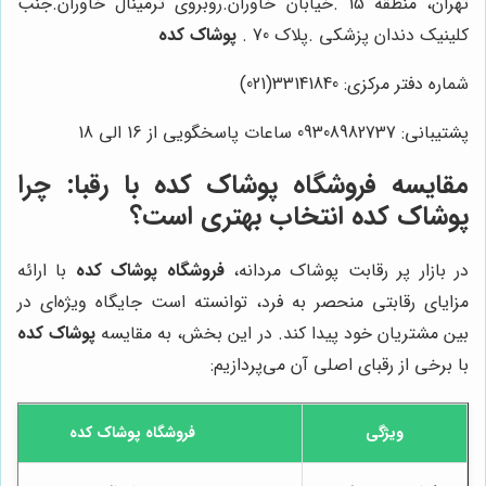
تهران، منطقه 15 .خیابان خاوران.روبروی ترمینال خاوران.جنب
کلینیک دندان پزشکی .پلاک 70 .
پوشاک کده
شماره دفتر مرکزی: 33141840(021)
پشتیبانی: 09308982737 ساعات پاسخگویی از 16 الی 18
مقایسه
فروشگاه پوشاک کده
با رقبا: چرا
پوشاک کده
انتخاب بهتری است؟
در بازار پر رقابت پوشاک مردانه،
فروشگاه پوشاک کده
با ارائه
مزایای رقابتی منحصر به فرد، توانسته است جایگاه ویژه‌ای در
بین مشتریان خود پیدا کند. در این بخش، به مقایسه
پوشاک کده
با برخی از رقبای اصلی آن می‌پردازیم:
ویژگی
فروشگاه پوشاک کده