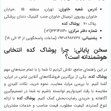
آدرس شعبه خاوران:
تهران، منطقه 15 .خیابان
خاوران.روبروی ترمینال خاوران.جنب کلینیک دندان پزشکی
.پلاک 70 .
پوشاک کده
شماره دفتر مرکزی:
33141840(021)
پشتیبانی:
09308982737 (ساعات پاسخگویی از 16 الی 18)
سخن پایانی: چرا
پوشاک کده
انتخابی
هوشمندانه است؟
در این راهنمای جامع، تلاش کردیم تا شما را با تمام جنبه‌های مهم
پوشاک کده
، یکی از بزرگترین فروشگاه‌های آنلاین لباس در ایران،
آشنا کنیم. با بررسی مزایا، معایب، نحوه خرید، نکات کلیدی و
مقایسه با رقبا، امیدواریم توانسته باشیم به شما در تصمیم‌گیری
آگاهانه و خریدی رضایت‌بخش کمک کنیم.
پوشاک کده
با ارائه
تنوع گسترده، کیفیت مطلوب، قیمت مناسب و خدمات مشتریان