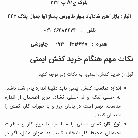
بلوک ج/A پ 223
انبار : بازار آهن شادآباد بلوار طاووس پاساژ آوا جنرال پلاک 443
تلفن : 66683674 -021
همراه : 1316637 - 0912 چاووشی
نکات مهم هنگام خرید کفش ایمنی
قبل از خرید کفش ایمنی، به نکات زیر توجه کنید:
اندازه مناسب:
کفش ایمنی باید دقیقا اندازه پای شما باشد.
نه خیلی تنگ و نه خیلی گشاد. برای اطمینان از اندازه
مناسب، بهتر است در پایان روز و با جوراب کار، کفش را
امتحان کنید.
نوع کار:
کفش ایمنی را متناسب با نوع کار و خطرات
احتمالی محیط کار انتخاب کنید. به عنوان مثال، اگر در