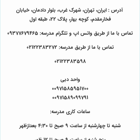
آدرس : ایران، تهران، شهرک غرب، بلوار دادمان، خیابان
فخارمقدم، کوچه بهار، پلاک 22، طبقه اول
تماس با ما از طریق واتس اپ و تلگرام مدرسه: 09377679465
تماس با ما از طریق مدرسه: 02122383272
02122383598
واحد دبی
00971585951700
00971589099791
ساعات کاری مدرسه:
شنبه تا چهارشنبه از ساعت 9 صبح تا 4:30 بعدازظهر
پنج شنبه از ساعت 9 صبح تا 12 ظهر