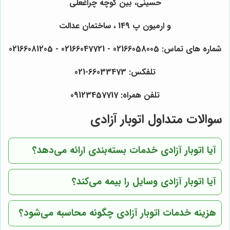
حسینی، بین کوچه چراغعلی
و ارمیون پ 149 ، ساختمان عدالت
شماره های تماس: 02166058005 - 02166047721 - 02166081205
تلفکس: 66033473-021
تلفن همراه: 09123457717
سوالات متداول اتوبار آزادی
آیا اتوبار آزادی خدمات بسته‌بندی ارائه می‌دهد؟
آیا اتوبار آزادی وسایل را بیمه می‌کند؟
هزینه خدمات اتوبار آزادی چگونه محاسبه می‌شود؟