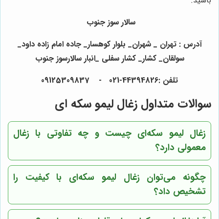
باشید.
سالار سوز جنوب
آدرس : تهران _ شهران_ بلوار کوهسار_ جاده امام زاده داود_
سولقان_ کشار_ کشار سفلی _انبار سالارسوز جنوب
تلفن :44394826-021 - 09125309837
سوالات متداول زغال لیمو سکه ای
زغال لیمو سکه‌ای چیست و چه تفاوتی با زغال
معمولی دارد؟
چگونه می‌توان زغال لیمو سکه‌ای با کیفیت را
تشخیص داد؟