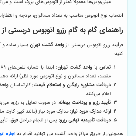
مینی‌بوس‌ها معمولاً کمتر از اتوبوس‌های بزرگ است و می‌
انتخاب نوع اتوبوس مناسب به تعداد مسافران، بودجه و انتظارات
راهنمای گام به گام رزرو اتوبوس دربستی ا
فرآیند رزرو اتوبوس دربستی از
واحد گشت تهران
بسیار ساده و آ
کنید:
تماس با
واحد گشت تهران
:
ابتدا با شماره تلفن‌های 88813689 & 88815169 (24 ساعته) با کارشناسان
مقصد، تعداد مسافران و نوع اتوبوس مورد نظر) ارائه دهید
دریافت مشاوره رایگان و استعلام قیمت:
کارشناسان
واحد
اعلام می‌کنند.
تأیید رزرو و پرداخت بیعانه:
در صورت تمایل به رزرو، می‌ب
ارائه مدارک مورد نیاز:
مدارک مورد نیاز (مانند کپی کارت ملی
دریافت تأییدیه نهایی رزرو:
پس از انجام مراحل فوق، تأیید
همچنین از طریق مراکز واحد گشت می توانید اقدام به
اجاره ا