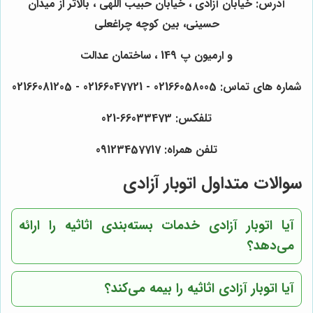
آدرس: خیابان آزادی ، خیابان حبیب اللهی ، بالاتر از میدان
حسینی، بین کوچه چراغعلی
و ارمیون پ 149 ، ساختمان عدالت
شماره های تماس: 02166058005 - 02166047721 - 02166081205
تلفکس: 66033473-021
تلفن همراه: 09123457717
سوالات متداول اتوبار آزادی
آیا اتوبار آزادی خدمات بسته‌بندی اثاثیه را ارائه
می‌دهد؟
آیا اتوبار آزادی اثاثیه را بیمه می‌کند؟