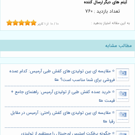
تعداد بازدید : 760
به این مقاله امتیاز بدهید :
10
/
10
از
1
کاربر
مطالب مشابه
⭐️ مقایسه ای بین تولیدی های کفش طبی آرمیس: کدام عمده
فروشی برای شما مناسب است؟ 👟
⭐️ خرید عمده کفش طبی از تولیدی آرمیس: راهنمای جامع +
قیمت 👟
⭐️ مقایسه ای بین تولیدی های کفش راحتی: آرمیس در مقابل
رقبا 👟
⭐️ چگونه پرفکت استپس اورجینال را مستقیم از تولیدی