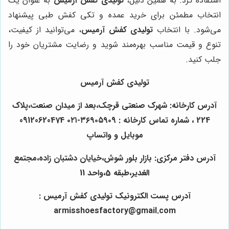
استفاده کرد. به همین دلیل،
تولیدی کفش آرمیس
به عنوان یک
انتخاب مطمئن برای خرید عمده و تکی کفش طبی پیشنهاد
می‌شود. با انتخاب
تولیدی کفش آرمیس
، می‌توانید از کیفیت،
تنوع و قیمت مناسب بهره‌مند شوید و رضایت مشتریان خود را
جلب کنید.
تولیدی کفش آرمیس
آدرس کارخانه: شهرک صنعتی قرچک،بعد از میدان صنعت،پلاک
224 ، شماره تماس کارخانه : ۳۶۹۰۵۹۰9-۰۲۱ 09120620474
موبایل و واتساپ
آدرس دفتر مرکزی: بازار بلور شوش،خیایان دشتبان زاده،مجتمع
الغدیر،طبقه 5،واحد 11
آدرس پست الکترونیک تولیدی کفش آرمیس :
armisshoesfactory@gmail.com