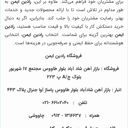
برای مشتریان خود فراهم می‌کند. علاوه بر این،
رادین ایمن
به
طور مداوم در تلاش است تا با ارائه محصولات جدید و خدمات
بهتر، رضایت مشتریان خود را جلب کند. بنابراین، اگر به دنبال
خرید دستکش کار با کیفیت بالا و قیمت مناسب هستید،
رادین
ایمن
بهترین گزینه برای شماست. انتخاب
رادین ایمن
، انتخابی
هوشمندانه برای حفظ ایمنی و صرفه‌جویی در هزینه‌ها است.
فروشگاه رادین ایمن
فروشگاه : بازار آهن شاد آباد بلوار طاووس مجتمع 17 شهریور
بلوک ج/A پ 223
انبار : بازار آهن شادآباد بلوار طاووس پاساژ آوا جنرال پلاک 443
تلفن : 66102040 -021
همراه : 1316637 - 0912 چاووشی