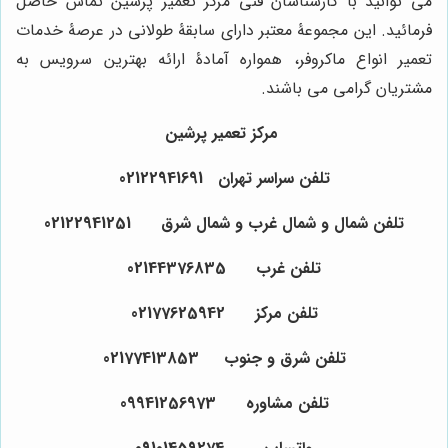
می توانید با کارشناسان فنی مرکز تعمیر پرشین تماس حاصل
فرمائید. این مجموعۀ معتبر دارای سابقۀ طولانی در عرصۀ خدمات
تعمیر انواع ماکروفر، همواره آمادۀ ارائه بهترین سرویس به
مشتریان گرامی می باشند.
مرکز تعمیر پرشین
تلفن سراسر تهران 02122941691
تلفن شمال و شمال غرب و شمال شرق 02122941251
تلفن غرب 02144376835
تلفن مرکز 02177625942
تلفن شرق و جنوب 02177413853
تلفن مشاوره 09941256973