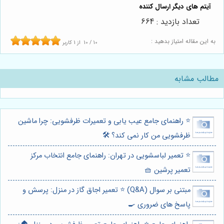
تعداد بازدید : 664
به این مقاله امتیاز بدهید :
10
/
10
از
1
کاربر
مطالب مشابه
⭐️ راهنمای جامع عیب یابی و تعمیرات ظرفشویی: چرا ماشین
ظرفشویی من کار نمی کند؟ 🛠️
⭐️ تعمیر لباسشویی در تهران: راهنمای جامع انتخاب مرکز
تعمیر پرشین 🧺
مبتنی بر سوال (Q&A) ⭐️ تعمیر اجاق گاز در منزل: پرسش و
پاسخ های ضروری 🍳