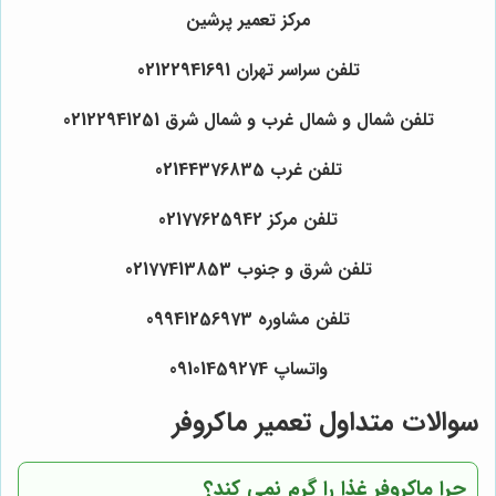
مرکز تعمیر پرشین
تلفن سراسر تهران 02122941691
تلفن شمال و شمال غرب و شمال شرق 02122941251
تلفن غرب 02144376835
تلفن مرکز 02177625942
تلفن شرق و جنوب 02177413853
تلفن مشاوره 09941256973
واتساپ 09101459274
سوالات متداول تعمیر ماکروفر
چرا ماکروفر غذا را گرم نمی کند؟