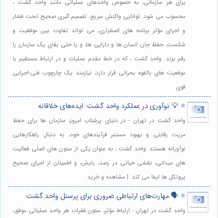
برای هر سازمانی، به خصوص واحدهای عملیاتی مانند واحد گشت ،
محسوب می شود. توانایی واکنش سریع، تصمیم گیری صحیح تحت فشار
و اجرای مؤثر برنامه های اضطراری، می تواند تفاوت بین موفقیت و
شکست، حفظ جان انسان ها و دارایی ها، و یا حتی بقای یک سازمان را
رقم بزند. واحد گشت ، که در خط مقدم عملیات و در ارتباط مستقیم با
موقعیت های بالقوه بحرانی قرار دارد، نیازمند یک چارچوب فنی-اجرایی
قوی
⭐️ 💡 نوآوری در عملکرد واحد گشت: ایده‌های خلاقانه
واحد گشت در تهران - در دنیای پرشتاب امروز، سازمان ها برای حفظ
مزیت رقابتی و بهبود مستمر فرآیندهای خود، به دنبال راهکارهایی
نوآورانه هستند. واحد گشت ، به عنوان یکی از ستون های اصلی فعالیت
های میدانی، نقشی حیاتی در رصد، پایش، و اطمینان از اجرای صحیح
پروتکل ها ایفا می کند. | مشاهده و خرید
⭐️ 🗣️ مهارت‌های ارتباطی ضروری برای پرسنل واحد گشت
واحد گشت در تهران - ارتباط مؤثر، ستون فقرات هر واحد عملیاتی موفق،