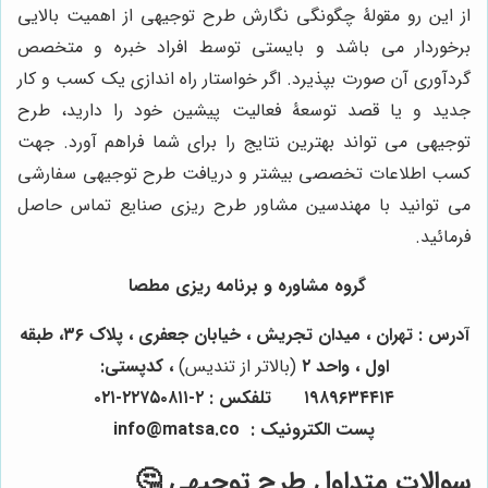
از این رو مقولۀ چگونگی نگارش طرح توجیهی از اهمیت بالایی
برخوردار می باشد و بایستی توسط افراد خبره و متخصص
گردآوری آن صورت بپذیرد. اگر خواستار راه اندازی یک کسب و کار
جدید و یا قصد توسعۀ فعالیت پیشین خود را دارید، طرح
توجیهی می تواند بهترین نتایج را برای شما فراهم آورد. جهت
کسب اطلاعات تخصصی بیشتر و دریافت طرح توجیهی سفارشی
می توانید با مهندسین مشاور طرح ریزی صنایع تماس حاصل
فرمائید.
گروه مشاوره و برنامه ریزی مطصا
آدرس :
تهران ، میدان تجریش ، خیابان جعفری ، پلاک
۳۶
، طبقه
اول ، واحد
۲
(بالاتر از تندیس)
، کدپستی:
۱۹۸۹۶۳۴۴۱۴
تلفکس :
۲-۲۲۷۵۰۸۱۱-۰۲۱
پست الکترونیک
:
info
matsa.co
@
سوالات متداول طرح توجیهی 🤔