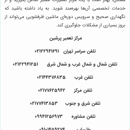
خدمات تخصصی آن‌ها بهره‌مند شوید. به یاد داشته باشید که
نگهداری صحیح و سرویس دوره‌ای ماشین ظرفشویی می‌تواند از
بروز بسیاری از مشکلات جلوگیری کند.
مرکز تعمیر پرشین
تلفن سراسر تهران 02122941691
تلفن شمال و شمال غرب و شمال شرق 02122941251
تلفن غرب 02144376835
تلفن مرکز 02177625942
تلفن شرق و جنوب 02177413853
تلفن مشاوره 09941256973
واتساپ 09101459274