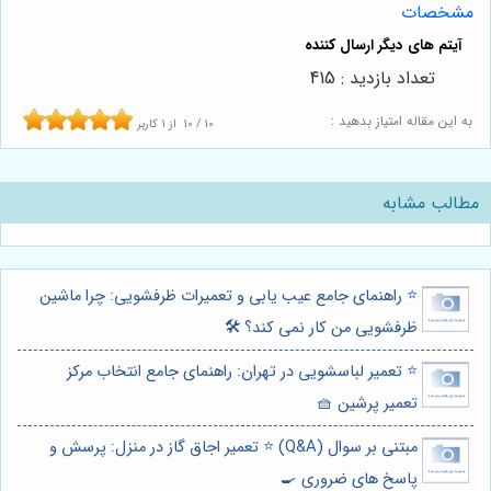
مشخصات
تعداد بازدید : 415
به این مقاله امتیاز بدهید :
10
/
10
از
1
کاربر
مطالب مشابه
⭐️ راهنمای جامع عیب یابی و تعمیرات ظرفشویی: چرا ماشین
ظرفشویی من کار نمی کند؟ 🛠️
⭐️ تعمیر لباسشویی در تهران: راهنمای جامع انتخاب مرکز
تعمیر پرشین 🧺
مبتنی بر سوال (Q&A) ⭐️ تعمیر اجاق گاز در منزل: پرسش و
پاسخ های ضروری 🍳